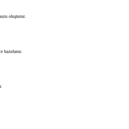
nuzu oluşturur.
e hazırlanır.
r.