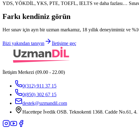
YDS, YÖKDİL, YKS, PTE, TOEFL, IELTS ve daha fazlası… Sınav eğiti
Farkı kendiniz görün
Her sınav için ayrı bir uzman markamız, 18 yıllık deneyimimiz ve %100 
Bizi yakından tanıyın
İletişime geç
İletişim Merkezi (09.00 - 22.00)
0(312) 911 37 15
0(850) 302 67 15
destek@uzmandil.com
Hacettepe İvedik OSB. Teknokenti 1368. Cadde No.61, 4