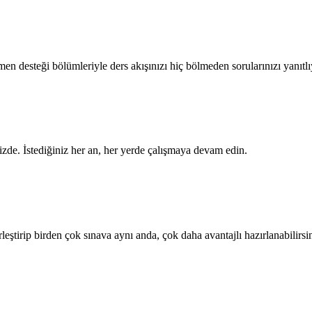
en desteği bölümleriyle ders akışınızı hiç bölmeden sorularınızı yanıtl
de. İstediğiniz her an, her yerde çalışmaya devam edin.
rleştirip birden çok sınava aynı anda, çok daha avantajlı hazırlanabilirsin