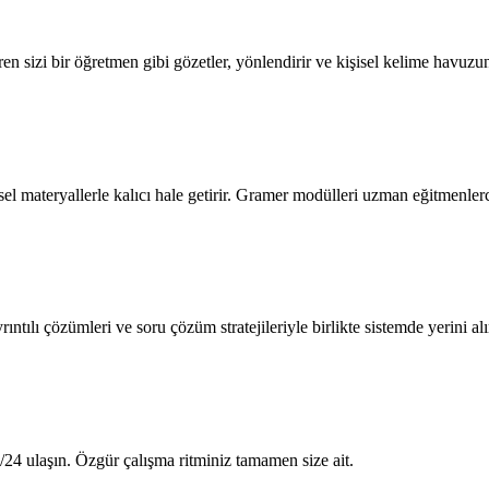
ren sizi bir öğretmen gibi gözetler, yönlendirir ve kişisel kelime havuzu
el materyallerle kalıcı hale getirir. Gramer modülleri uzman eğitmenlerc
ntılı çözümleri ve soru çözüm stratejileriyle birlikte sistemde yerini alı
 7/24 ulaşın. Özgür çalışma ritminiz tamamen size ait.