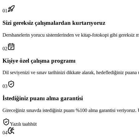
01
Sizi gereksiz çalışmalardan kurtarıyoruz
Dershanelerin yorucu sistemlerinden ve kitap-fotokopi gibi gereksiz ma
02
Kişiye özel çalışma programı
Dil seviyenizi ve sınav tarihinizi dikkate alarak, hedeflediğiniz puana
03
İstediğiniz puanı alma garantisi
Gireceğiniz sınavda istediğiniz puanı %100 alma garantisi veriyoruz. Ü
Yazılı taahhüt
04