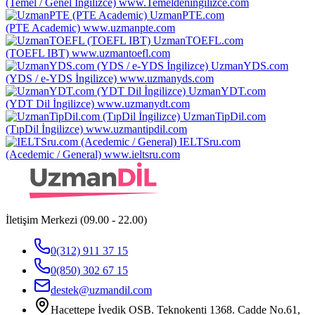
(Temel / Genel İngilizce)
www.Temeldeningilizce.com
UzmanPTE.com
(PTE Academic)
www.uzmanpte.com
UzmanTOEFL.com
(TOEFL IBT)
www.uzmantoefl.com
UzmanYDS.com
(YDS / e-YDS İngilizce)
www.uzmanyds.com
UzmanYDT.com
(YDT Dil İngilizce)
www.uzmanydt.com
UzmanTipDil.com
(TıpDil İngilizce)
www.uzmantipdil.com
IELTSru.com
(Acedemic / General)
www.ieltsru.com
İletişim Merkezi (09.00 - 22.00)
0(312) 911 37 15
0(850) 302 67 15
destek@uzmandil.com
Hacettepe İvedik OSB. Teknokenti 1368. Cadde No.61,