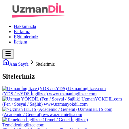
Hakkımızda
Farkımız
Eğitimlerimiz
İletişim
Ana Sayfa
Sitelerimiz
Sitelerimiz
UzmanIngilizce.com
(YDS / e-YDS İngilizce)
www.uzmaningilizce.com
UzmanYOKDIL.com
(Fen / Sosyal / Sağlık)
www.uzmanyokdil.com
UzmanIELTS.com
(Academic / General)
www.uzmanielts.com
Temeldeningilizce.com