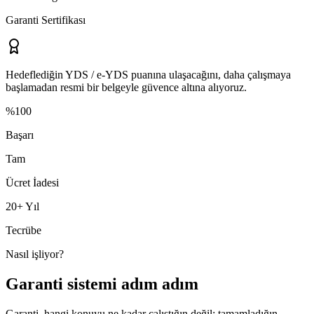
Garanti Sertifikası
Hedeflediğin
YDS / e-YDS
puanına ulaşacağını, daha çalışmaya
başlamadan resmi bir belgeyle güvence altına alıyoruz.
%100
Başarı
Tam
Ücret İadesi
20+ Yıl
Tecrübe
Nasıl işliyor?
Garanti sistemi adım adım
Garanti, hangi konuyu ne kadar çalıştığın değil; tamamladığın